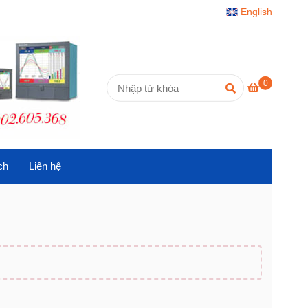
English
0
ch
Liên hệ