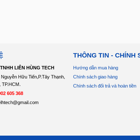
Ệ
THÔNG TIN - CHÍNH
TNHH LIÊN HÙNG TECH
Hướng dẫn mua hàng
7 Nguyễn Hữu T​iến,P.Tây Thạnh,
Chính sách giao hàng
, TP.HCM.
Chính sách đổi trả và hoàn tiền
902 605 368
elhtech@gmail.com