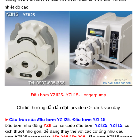
nhiệt độ cao
Đầu bơm YZII25- YZII15- Longerpump
Chi tiết hướng dẫn lắp đặt tại video <= click vào đây
►
Cấu trúc của đầu bơm YZII25- Đầu bơm YZII15
Đầu bơm nhu động 
YZII
 có hai code đầu bơm 
YZⅡ25, YZⅡ15,
 có 
kích thướt nhỏ gọn, dễ dàng thay thế với các cỡ ống như đầu 
bơm 
YZⅡ25
 tương thích 
15# 24# 35# 36#
, đầu 
bơm 
YZⅡ15
 tương 