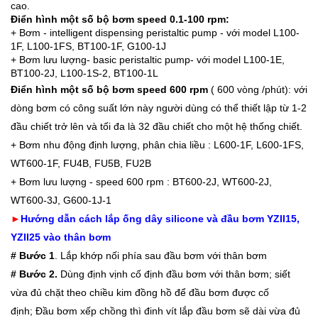
cao.
Điển hình một số bộ bơm speed 0.1-100 rpm:
+ Bơm - intelligent dispensing peristaltic pump - với model L100-
1F, L100-1FS, BT100-1F, G100-1J
+ Bơm lưu lượng- basic peristaltic pump- với model L100-1E,
BT100-2J, L100-1S-2, BT100-1L
Điển hình một số bộ bơm speed 600 rpm
( 600 vòng /phút): với
dòng bơm có công suất lớn này người dùng có thể thiết lập từ 1-2
đầu chiết trở lên và tối đa là 32 đầu chiết cho một hệ thống chiết.
+ Bơm nhu động định lượng, phân chia liều : L600-1F, L600-1FS,
WT600-1F, FU4B, FU5B, FU2B
+ Bơm lưu lượng - speed 600 rpm : BT600-2J, WT600-2J,
WT600-3J, G600-1J-1
►
Hướng dẫn cách lắp ống dây silicone và đầu bơm YZII15,
YZII25 vào thân bơm
# Bước 1
. Lắp khớp nối phía sau đầu bơm với thân bơm
# Bước 2.
Dùng định vịnh cố định đầu bơm với thân bơm; siết
vừa đủ chặt theo chiều kim đồng hồ để đầu bơm được cố
định;
Đầu bơm xếp chồng thì đinh vít lắp đầu bơm sẽ dài vừa đủ