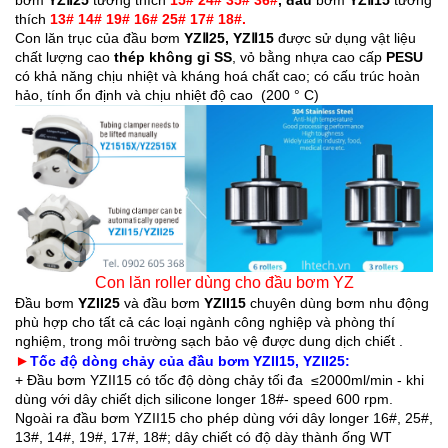
thích 
13# 14# 19# 16# 25# 17# 18#.
Con lăn trục của đầu bơm 
YZⅡ25, YZⅡ15
 được sử dụng vật liệu 
chất lượng cao 
thép không gỉ SS
, vỏ bằng nhựa cao cấp 
PESU
có khả năng chịu nhiệt và kháng hoá chất cao; có cấu trúc hoàn 
hảo, tính ổn định và chịu nhiệt độ cao  (200 ° C)
Con lăn roller dùng cho đầu bơm YZ
Đầu bơm 
YZII25 
và
đầu 
bơm 
YZII15
 chuyên dùng
 bơm nhu động 
phù hợp cho tất cả các loại ngành công nghiệp và phòng thí 
nghiệm, trong môi trường sạch bảo vệ được dung dịch chiết .
►
Tốc độ dòng chảy của đầu bơm YZII15, YZII25:
+ Đ
ầu bơm YZII15 có 
tốc độ dòng chảy tối đa 
≤2000ml/min - khi 
dùng với dây chiết dịch silicone longer 18#- speed 600 rpm. 
Ngoài ra đầu bơm YZII15 cho phép dùng với dây longer 16#, 25#, 
13#, 14#, 19#, 17#, 18#; 
dây chiết có độ dày thành ống WT 