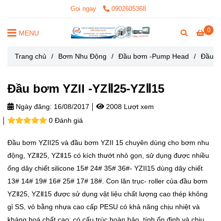
Gọi ngay
0902605368
0
MENU
Trang chủ
/
Bơm Nhu Động
/
Đầu bơm -Pump Head
/
Đầu b
Đầu bơm YZII -YZⅡ25-YZⅡ15
Ngày đăng:
16/08/2017
2008 Lượt xem
0 Đánh giá
Đầu bơm YZII25 và đầu bơm YZII 15 chuyên dùng cho bơm nhu
động, YZⅡ25, YZⅡ15 có kích thướt nhỏ gọn, sử dụng được nhiều
ống dây chiết silicone 15# 24# 35# 36#- YZII15 dùng dây chiết
13# 14# 19# 16# 25# 17# 18#. Con lăn trục- roller của đầu bơm
YZⅡ25, YZⅡ15 được sử dụng vật liệu chất lượng cao thép không
gỉ SS, vỏ bằng nhựa cao cấp PESU có khả năng chịu nhiệt và
kháng hoá chất cao; có cấu trúc hoàn hảo, tính ổn định và chịu