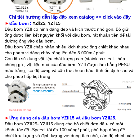
Chi tiết hướng dẫn lắp đặt- xem catalog <= click vào đây
►
Đầu bơm
 : 
YZⅡ25, YZⅡ15
Đầu bơm YZII có hình dáng đẹp và kích thước nhỏ gọn. Bộ giữ
ống được liên kết nguyên khối với đầu bơm, rất thuận tiện để tải
đường ống vào đầu bơm.
Đầu bơm YZII chấp nhận nhiều kích thước ống chiết khác nhau
cho phạm vi dòng chảy rộng lên đến 3.000ml/ phút
Con lăn sử dụng vật liệu chất lượng cao (stainless steel- thép
chống gỉ) ; vật liệu nhà của đầu bơm YZII được làm bằng PESU –
màu trắng, có độ cứng và cấu trúc hoàn hảo, tính ổn định cao và
cho phép hấp tiệt trùng
►
Ứng dụng của đầu bơm YZII15 và đầu bơm YZII25
.
Đầu bơm YZII25- YZII15 dùng cho bộ chiết đơn đầu- có một
kênh- tốc độ -Speed tối đa 100 vòng/ phút, phù hợp dùng để
chiết lưu lượng và định lượng với dung tích nhỏ, cần độ chính xác