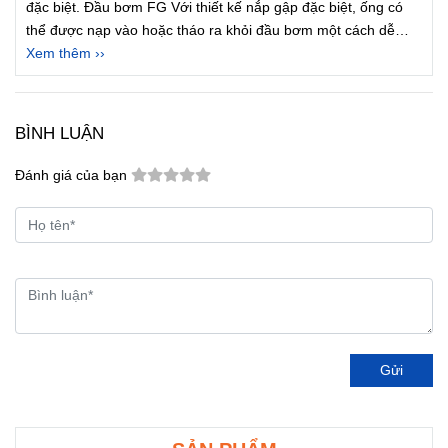
đặc biệt. Đầu bơm FG Với thiết kế nắp gập đặc biệt, ống có
thể được nạp vào hoặc tháo ra khỏi đầu bơm một cách dễ
dàng. Và kẹp ống lò xo chịu tải có thể kẹp các ống khác nhau
Xem thêm ››
một cách tự động và chặt chẽ. Đầu bơm FG có kích thước
nhỏ, cấu trúc nhỏ gọn, hình dáng đẹp, lựa chọn lý tưởng cho
ứng dụng OEM
BÌNH LUẬN
Đánh giá của bạn
Gửi