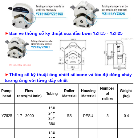
►
Bản vẽ thông số kỹ thuật của đầu bơm YZII15 - YZII25
►
Thông số kỹ thuật ống chiết silicone và tốc độ dòng chảy 
tương ứng với từng dây chiết
Number 
Pump 
Flow 
Roller
Housing
Weight 
Tubing
of 
head
rates(mL/min)
Material
Material
(kg)
rollers
15# 
24# 
YZⅡ25
1.7 - 3000
SS
PESU
3
0.4
35# 
36#
13# 