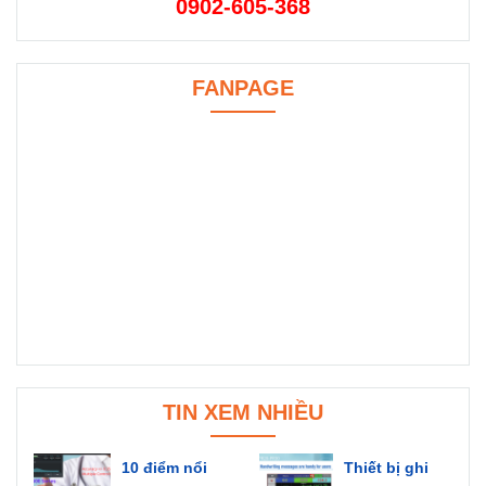
0902-605-368
FANPAGE
TIN XEM NHIỀU
10 điểm nổi
Thiết bị ghi