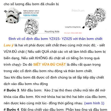
cho số lượng đầu bơm đã chuẩn bị
Đinh vít cố định đầu bơm YZII15- YZII25 với thân bơm chiết
Lưu ý
là hai vít phải được siết chắt theo cùng một mức độ; - siết
VỪA ĐỦ chặt ( Nếu siết QUÁ chặt các vít sẽ làm khối đầu bơm bị
biến dạng, Nếu siết KHÔNG đủ chặt sẽ có tiếng ồn trong quá
trình chạy)- Do đó
SIẾT VỪA ĐỦ CHẶT
là điều rất quan trọng
trong việc cố định đầu bơm nhu động và thân bơm chiết.
Sau khi đầu bơm đã được cố định chúng ta sẽ lắp tiếp dây chiết
dịch vào đầu bơm nhu động
# Bước 3
.
Mở đầu bơm: Kéo 2 tai thỏ theo chiều mũi tên để mở
khóa của đầu bơm. Khi mở khóa hai tai thỏ hai bên của đầu bơm,
nên được kéo cùng một lúc- đồng thời giống nhau.
(xem hình 1)
# Bước 4
.
Đặt ống chiết vào đầu bơm: Phần kẹp ống và đầu bơm