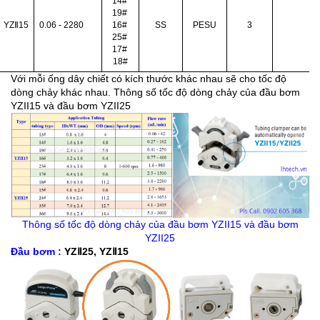
14# 
19# 
YZⅡ15
0.06 - 2280
16# 
SS
PESU
3
25# 
17# 
18#
Với mỗi ống dây chiết có kích thước khác nhau sẽ cho tốc độ
dòng chảy khác nhau. Thông số tốc độ dòng chảy của đầu bơm
YZII15 và đầu bơm YZII25
Thông số tốc độ dòng chảy của đầu bơm YZII15 và đầu bơm
YZII25
Đầu bơm
 : 
YZⅡ25, YZⅡ15