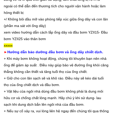
ngoài có thể dẫn đến thương tích cho người vận hành hoặc làm
hỏng thiết bị
+/ Không bôi dầu mỡ vào phòng tiếp xúc giữa ống dây và con lăn
(phần ma sát với ống dây)
xem video hướng dẫn cách lắp ống dây và đầu bơm YZII15- Đầu
bơm YZII25 vào thân bơm
xxxxx
►
Hướng dẫn bảo dưỡng đầu bơm và ống dây chiết dịch.
+ Khi máy bơm không hoạt động, chúng tôi khuyên bạn nên nhả
ống để giảm áp suất . Điều này giúp bảo vệ đường ống khỏi căng
thẳng không cần thiết và tăng tuổi thọ cùa ống chiết.
+ Giữ cho con lăn sạch sẽ và khô ráo. Điều này sẽ kéo dài tuổi
thọ của ống chiết dịch và đầu bơm.
+ Vật liệu của ngôi nhà dùng đầu bơm không phải là dung môi
hữu cơ và chống chất lỏng mạnh. Hãy chú ý khi sử dụng- lau
sạch khi dung dịch bắn lên ngôi nhà của đầu bơm.
+ Nếu sự cố xảy ra, vui lòng liên hệ ngay đến chúng tôi qua thông