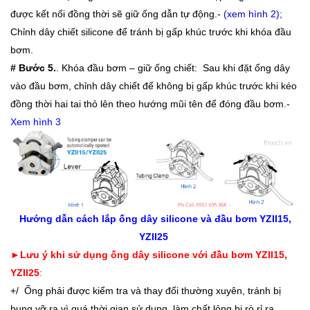
được kết nối đồng thời sẽ giữ ống dẫn tự động.-
(xem hình 2);
Chỉnh dây chiết silicone để tránh bị gấp khúc trước khi khóa đầu
bơm.
# Bước 5.
.
Khóa đầu bơm – giữ ống chiết: Sau khi đặt ống dây
vào đầu bơm, chỉnh dây chiết để không bị gấp khúc trước khi kéo
đồng thời hai tai thỏ lên theo hướng mũi tên để đóng đầu bơm.-
Xem hình 3
Hướng dẫn cách lắp ống dây silicone và đầu bơm YZII15,
YZII25
►
Lưu ý khi sử dụng ống dây silicone với đầu bơm YZII15,
YZII25
:
+/ Ống phải được kiểm tra và thay đổi thường xuyên, tránh bị
bung vỡ ra vì quá thời gian sử dụng, làm chất lỏng bị rò rỉ ra