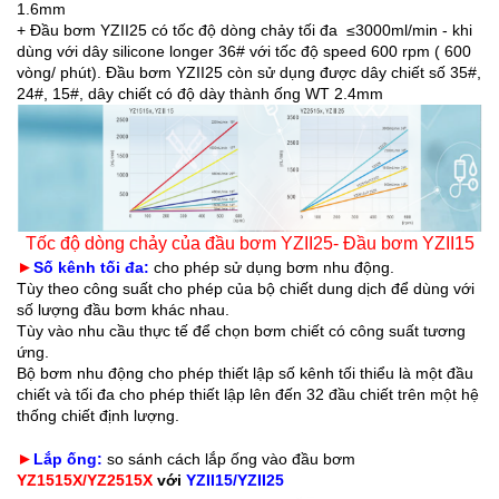
1.6mm
+ Đ
ầu bơm YZII25 có 
tốc độ dòng chảy tối đa 
≤3000ml/min - khi 
dùng với dây silicone longer 36# với tốc độ speed 600 rpm ( 600 
vòng/ phút). Đầu bơm YZII25 còn sử dụng được dây chiết số 35#, 
24#, 15#, dây chiết có độ dày thành ống WT 2.4mm
Tốc độ dòng chảy của đầu bơm YZII25- Đầu bơm YZII15
►
Số kênh tối đa:
 cho phép sử dụng bơm nhu động.
Tùy theo công suất cho phép của bộ chiết dung dịch để dùng với 
số lượng đầu bơm khác nhau.
Tùy vào nhu cầu thực tế để chọn bơm chiết có công suất tương 
ứng.
Bộ bơm nhu động cho phép thiết lập số kênh tối thiểu là một đầu 
chiết và tối đa cho phép thiết lập lên đến 32 đầu chiết trên một hệ 
thống chiết định lượng.
►
Lắp ống: 
so sánh cách lắp ống vào đầu bơm
YZ1515X/YZ2515X
 với 
YZII15/YZII25