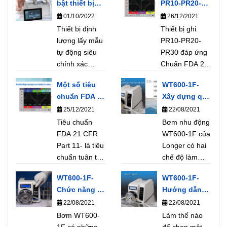
bật thiết bị
PR10-PR20-
định lượng
PR30 đáp ứng
01/10/2022
26/12/2021
dLSP 500
Chuẩn FDA 21
Thiết bị định
Thiết bị ghi
series của
CFR Part 11
lượng lấy mẫu
PR10-PR20-
hãng
tự động siêu
PR30 đáp ứng
Longerpump
chính xác
Chuẩn FDA 21
dLSP 500
CFR Part 11 là
Một số tiêu
WT600-1F-
series của
một tiêu chuẩn
chuẩn FDA 21
Xây dựng quy
hãng
được cục Quản
CFR Part 11
trình làm việc
25/12/2021
22/08/2021
Longerpump
lý Thực Phẩm
cho bơm nhu
chuyên dùng
Tiêu chuẩn
và Dược phẩm
Bơm nhu động
động-
trong phòng thí
FDA 21 CFR
Hoa kỳ ban
WT600-1F của
Longerpump
nghiệm. quản
Part 11- là tiêu
hành có hiệu
Longer có hai
lý truy xuất dữ
chuẩn tuân thủ
lực từ
chế độ làm
liệu người
Cục Quản lý
20/8/1997,Thiết
việc chiết lưu
WT600-1F-
WT600-1F-
dùng theo
Thực phẩm và
bị ghi của
lượng và chiết
Chức năng và
Hướng dẫn
chuẩn 21 CFR
Dược phẩm
BrainChild đáp
định lượng
thông số kỹ
chọn thông
22/08/2021
22/08/2021
Part 11 định
Hoa Kỳ về mối
ứng chuẩn
phân liều, Dựa
thuật của
số bơm
lượng dung
quan tâm sức
Bơm WT600-
FDA21 CFR
nhu cầu làm
Làm thế nào
bơm nhu
WT600-1F